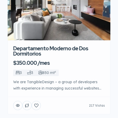
Departamento Moderno de Dos
Dormitorios
$350.000 /mes
3
3
850 mt²
We are TangibleDesign – a group of developers
with experience in managing successful websites
and e-commerce shops. We know how hard it is for
you or your clients to gain a competitive advantage
217 Vistas
and we are ready to create the optimum products
for the growth of your business in the new age of