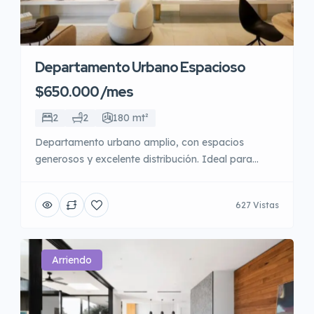
Departamento Urbano Espacioso
$650.000 /mes
2
2
180 mt²
Departamento urbano amplio, con espacios
generosos y excelente distribución. Ideal para
quienes buscan vivir en la ciudad con comodidad,
cercanía a servicios, áreas verdes y una ubicación
627 Vistas
que combina tranquilidad con acceso rápido al
centro.
Arriendo