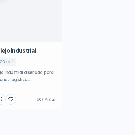
ejo Industrial
000 mt²
o industrial diseñado para
ones logísticas,
ivas o empresariales, con
 espacios, buena
607 Vistas
vidad y potencial de
ento. Una oportunidad
gica para empresas que
 expansión en una
n clave del sur de Chile.