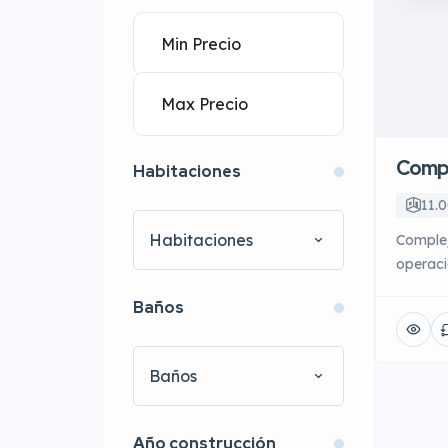
Compl
Habitaciones
11.
Habitaciones
Complej
operaci
product
Baños
amplios
conecti
crecimi
Baños
estraté
buscan
ubicació
Año construcción