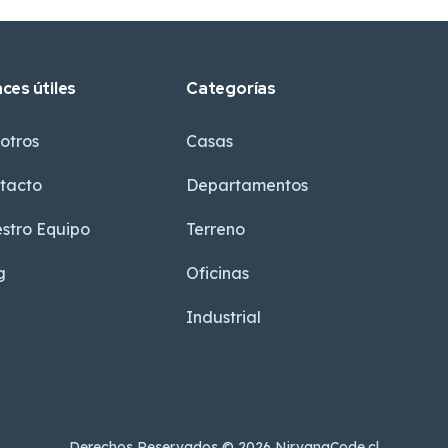
aces útiles
Categorías
otros
Casas
tacto
Departamentos
stro Equipo
Terreno
g
Oficinas
Industrial
Derechos Reservados © 2026 NirvanaCode.cl