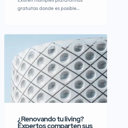
Existen múltiples plataformas
gratuitas donde es posible
encontrar inspiración para diseño
y decoración del hogar. Sitios
web, redes sociales, revistas
digitales y catálogos de marcas
ofrecen ideas actualizadas para
distintos estilos y presupuestos.
Estas fuentes permiten descubrir
tendencias, planificar
¿Renovando tu living?
Expertos comparten sus