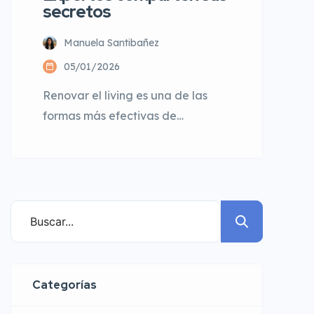
secretos
Manuela Santibañez
05/01/2026
Renovar el living es una de las
formas más efectivas de
modernizar un hogar y aumentar
su atractivo. Expertos
recomiendan priorizar la
iluminación, elegir muebles
proporcionales al espacio, definir
una paleta de colores coherente y
apostar por materiales duraderos.
Pequeños cambios como renovar
Categorías